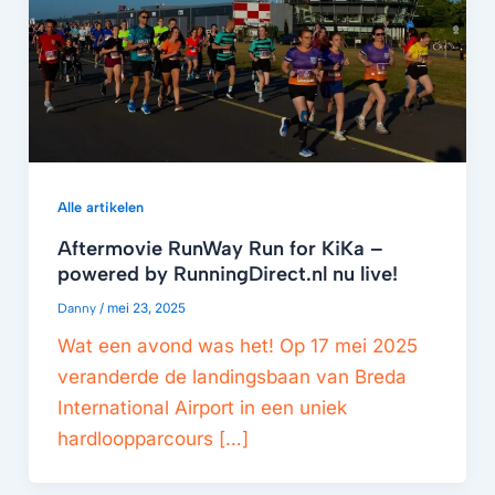
Alle artikelen
Aftermovie RunWay Run for KiKa –
powered by RunningDirect.nl nu live!
Danny
/
mei 23, 2025
Wat een avond was het! Op 17 mei 2025
veranderde de landingsbaan van Breda
International Airport in een uniek
hardloopparcours […]