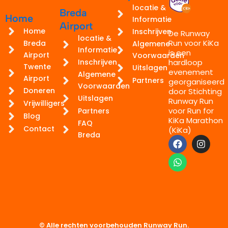
locatie &
Breda
Home
Informatie
Airport
Home
Inschrijven
De Runway
locatie &
Run voor KiKa
Breda
Algemene
Informatie
is een
Airport
Voorwaarden
hardloop
Inschrijven
Twente
Uitslagen
evenement
Algemene
Airport
Partners
georganiseerd
Voorwaarden
Doneren
door Stichting
Uitslagen
Runway Run
Vrijwilligers
voor Run for
Partners
Blog
KiKa Marathon
FAQ
Contact
(KiKa)
Breda
F
W
I
a
h
n
c
a
s
e
t
t
b
s
a
o
a
g
o
p
r
k
p
a
m
© Alle rechten voorbehouden Runway Run.