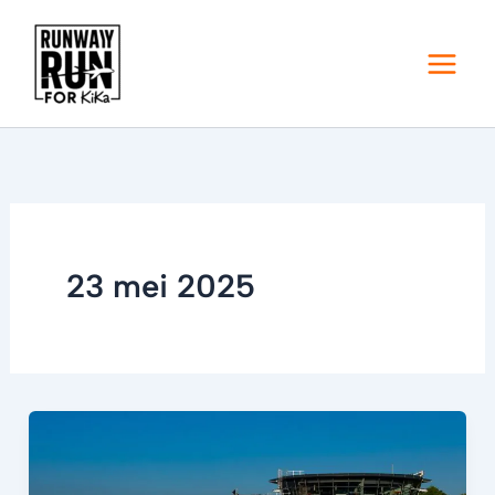
Ga
naar
de
inhoud
23 mei 2025