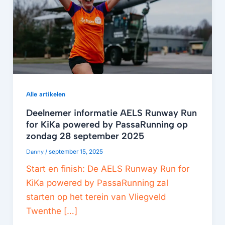
Alle artikelen
Deelnemer informatie AELS Runway Run
for KiKa powered by PassaRunning op
zondag 28 september 2025
Danny
/
september 15, 2025
Start en finish: De AELS Runway Run for
KiKa powered by PassaRunning zal
starten op het terein van Vliegveld
Twenthe […]