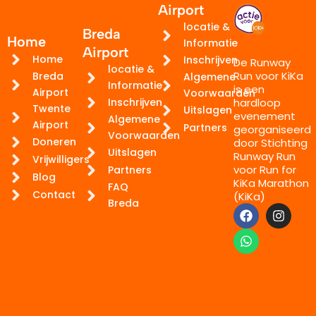
Airport
locatie &
Breda
Home
Informatie
Airport
Home
Inschrijven
De Runway
locatie &
Run voor KiKa
Breda
Algemene
Informatie
is een
Airport
Voorwaarden
hardloop
Inschrijven
Twente
Uitslagen
evenement
Algemene
Airport
Partners
georganiseerd
Voorwaarden
Doneren
door Stichting
Uitslagen
Runway Run
Vrijwilligers
voor Run for
Partners
Blog
KiKa Marathon
FAQ
Contact
(KiKa)
Breda
F
W
I
a
h
n
c
a
s
e
t
t
b
s
a
o
a
g
o
p
r
k
p
a
m