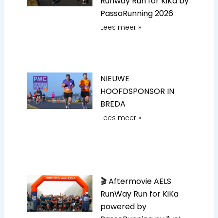
Runway Run for KiKa by
PassaRunning 2026
Lees meer »
NIEUWE
HOOFDSPONSOR IN
BREDA
Lees meer »
🎬 Aftermovie AELS
RunWay Run for KiKa
powered by