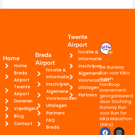
Twente
Airport
locatie &
Breda
Home
Informatie
Airport
Home
Inschrijven
De Runway
locatie &
Run voor KiKa
Breda
Algemene
Informatie
is een
Airport
Voorwaarden
hardloop
Inschrijven
Twente
Uitslagen
evenement
Algemene
Airport
Partners
georganiseerd
Voorwaarden
Doneren
door Stichting
Uitslagen
Runway Run
Vrijwilligers
voor Run for
Partners
Blog
KiKa Marathon
FAQ
Contact
(KiKa)
Breda
F
W
I