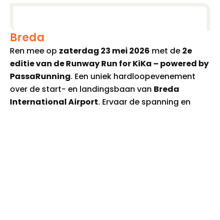
Breda
Ren mee op
zaterdag 23 mei 2026
met de
2e
editie van de Runway Run for KiKa – powered by
PassaRunning
. Een uniek hardloopevenement
over de start- en landingsbaan van
Breda
International Airport
. Ervaar de spanning en
energie terwijl je over de geasfalteerde baan rent,
omringd door vliegtuigen, muziek en
luchtvaartgeschiedenis.
Dit is jouw kans om een luchthaven van een
andere kant te zien, je sportieve grenzen te
verleggen en direct bij te dragen aan de strijd
tegen kinderkanker.